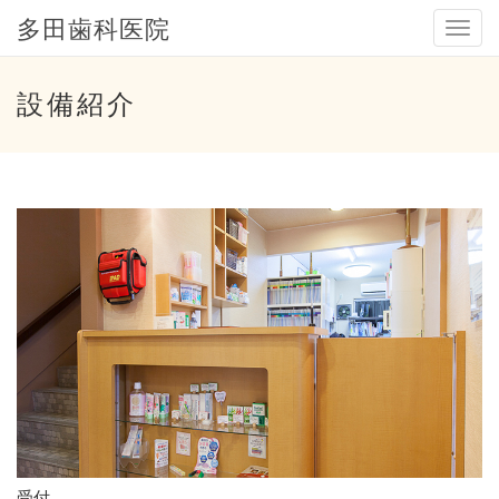
多田歯科医院
メ
ニ
ュ
ー
設備紹介
受付