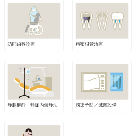
訪問歯科診療
精密根管治療
静脈麻酔・静脈内鎮静法
感染予防／滅菌設備