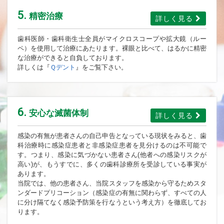
5.
精密治療
詳しく見る
歯科医師・歯科衛生士全員がマイクロスコープや拡大鏡（ルー
ペ）を使用して治療にあたります。裸眼と比べて、はるかに精密
な治療ができると自負しております。
詳しくは『
Ｑデント
』をご覧下さい。
6.
安心な滅菌体制
詳しく見る
感染の有無が患者さんの自己申告となっている現状をみると、歯
科治療時に感染症患者と非感染症患者を見分けるのは不可能で
す。つまり、感染に気づかない患者さん(他者への感染リスクが
高い)が、もうすでに、多くの歯科診療所を受診している事実が
あります。
当院では、他の患者さん、当院スタッフを感染から守るためスタ
ンダードプリコーション（感染症の有無に関わらず、すべての人
に分け隔てなく感染予防策を行なうという考え方）を徹底してお
ります。