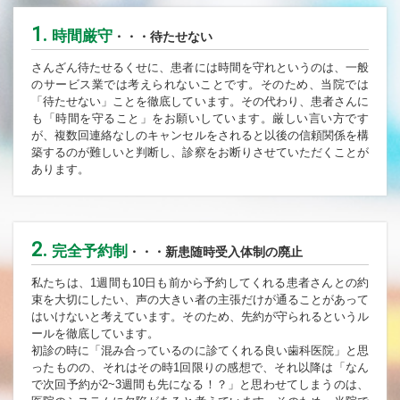
1.
時間厳守
・・・待たせない
さんざん待たせるくせに、患者には時間を守れというのは、一般
のサービス業では考えられないことです。そのため、当院では
「待たせない」ことを徹底しています。その代わり、患者さんに
も「時間を守ること」をお願いしています。厳しい言い方です
が、複数回連絡なしのキャンセルをされると以後の信頼関係を構
築するのが難しいと判断し、診察をお断りさせていただくことが
あります。
2.
完全予約制
・・・新患随時受入体制の廃止
私たちは、1週間も10日も前から予約してくれる患者さんとの約
束を大切にしたい、声の大きい者の主張だけが通ることがあって
はいけないと考えています。そのため、先約が守られるというル
ールを徹底しています。
初診の時に「混み合っているのに診てくれる良い歯科医院」と思
ったものの、それはその時1回限りの感想で、それ以降は「なん
で次回予約が2~3週間も先になる！？」と思わせてしまうのは、