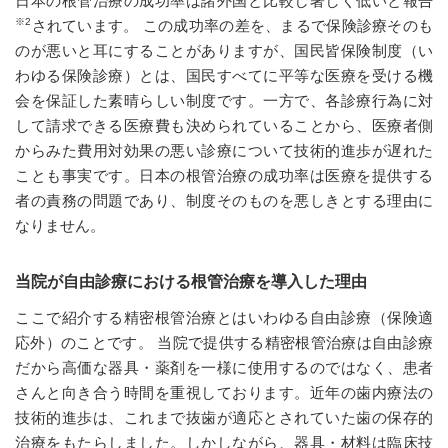
日本の根管治療の成功率は諸外国と比較し著しく低いと報告
※2
されています。 この成功率の差を、まるで保険診療そのも
のが悪いと耳にすることがありますが、国民皆保険制度（い
わゆる保険診療）とは、国民すべてに平等な医療を受ける機
会を保証した素晴らしい制度です。一方で、各診療行為に対
して請求できる医療費も決められていることから、医療者側
からみた費用対効果の悪い診療について技術的進歩が遅れた
ことも事実です。日本の根管治療の成功率は医療を提供する
者の責務の問題であり、制度そのものを悪しきとする理由に
なりません。
当院が自由診療における根管治療を導入した理由
ここで紹介する精密根管治療とはいわゆる自由診療（保険適
応外）のことです。 当院で提供する精密根管治療は自由診療
だから高価な器具・薬剤を一様に使用するのではなく、患者
さんと向き合う時間を重視しております。近年の歯内療法の
技術的進歩は、これまで抜歯が適応とされていた歯の保存的
治療をもたらしました。しかしながら、器具・材料は臨床技