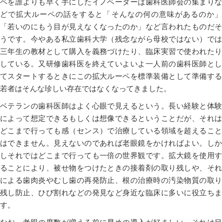
ペを誰よりも早く手にしたイノベーターは歯科医師会の集まりな
どで拡大ルーペの話をすると「そんなの何の意味があるのか」
「若いのにもう目が見えなくなったのか」など言われたものだそ
うです。今やある私立歯科大学（残念ながら母校ではない）では
三年生の教材として購入を義務づけたり、臨床実習で使われたり
している。又研修歯科医を終えていよいよ一人前の歯科医師とし
てスタートするときにこの拡大ルーペを標準装備として準備する
若者はそんな珍しい存在ではなくなってきました。
ベテランの歯科医師はよく心眼で見えるという。長い経験と体験
によって想定できるもしくは想像できるということだが、それは
どこまで行っても感（センス）で治療している領域を超えること
はできません。見えないのであれば老眼鏡をかければよい。しか
しそれではどこまで行っても一倍の世界観です。拡大鏡を使用す
ることにより、被せ物をつけたときの接着剤の取り残しや、それ
による歯肉炎やむし歯の再発防止、根の治療時の汚染物質の取り
残し防止、ひび割れなどの発見など身近な臨床に多いに役立ちま
す。