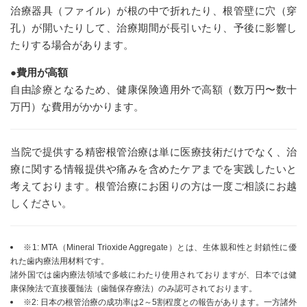
治療器具（ファイル）が根の中で折れたり、根管壁に穴（穿
孔）が開いたりして、治療期間が長引いたり、予後に影響し
たりする場合があります。
●費用が高額
自由診療となるため、健康保険適用外で高額（数万円〜数十
万円）な費用がかかります。
当院で提供する精密根管治療は単に医療技術だけでなく、治
療に関する情報提供や痛みを含めたケアまでを実践したいと
考えております。根管治療にお困りの方は一度ご相談にお越
しください。
※1: MTA（Mineral Trioxide Aggregate）とは、生体親和性と封鎖性に優
れた歯内療法用材料です。
諸外国では歯内療法領域で多岐にわたり使用されておりますが、日本では健
康保険法で直接覆髄法（歯髄保存療法）のみ認可されております。
※2: 日本の根管治療の成功率は2～5割程度との報告があります。一方諸外