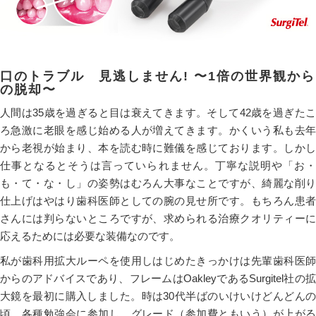
口のトラブル 見逃しません! 〜1倍の世界観から
の脱却〜
人間は35歳を過ぎると目は衰えてきます。そして42歳を過ぎたこ
ろ急激に老眼を感じ始める人が増えてきます。かくいう私も去年
から老視が始まり、本を読む時に難儀を感じております。しかし
仕事となるとそうは言っていられません。丁寧な説明や「お・
も・て・な・し」の姿勢はむろん大事なことですが、綺麗な削り
仕上げはやはり歯科医師としての腕の見せ所です。もちろん患者
さんには判らないところですが、求められる治療クオリティーに
応えるためには必要な装備なのです。
私が歯科用拡大ルーペを使用しはじめたきっかけは先輩歯科医師
からのアドバイスであり、フレームはOakleyであるSurgitel社の拡
大鏡を最初に購入しました。時は30代半ばのいけいけどんどんの
頃、各種勉強会に参加し、グレード（参加費ともいう）が上がる