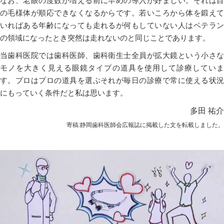
なお、老眼の度数が増える前に早めの導入が好ましい。それは目
の毛様体が順応できなくなるからです。若いころから体を鍛えて
いればある年齢になっても走れるが何もしていない人はベテラン
の領域になったとき突然は走れないのと同じことであります。
当歯科医院では歯科医師、歯科衛生士全員が拡大鏡という小さな
モノを大きく見える眼鏡タイプの道具を使用して診療していま
す。プロはプロの道具を選ぶそれが毎日の診療で常に使える状況
にもっていく条件だと私は思います。
多田 祐介
寄稿:静岡歯科医師会広報誌に掲載した文を転載しました。