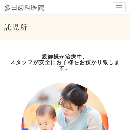
多田歯科医院
メ
ニ
ュ
ー
託児所
親御様が治療中、
スタッフが安全にお子様をお預かり致しま
す。