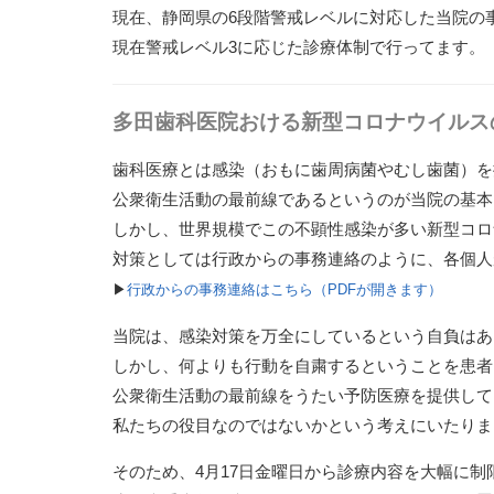
現在、静岡県の6段階警戒レベルに対応した当院の
現在警戒レベル3に応じた診療体制で行ってます。（2
多田歯科医院おける新型コロナウイルス
歯科医療とは感染（おもに歯周病菌やむし歯菌）を
公衆衛生活動の最前線であるというのが当院の基本
しかし、世界規模でこの不顕性感染が多い新型コロ
対策としては行政からの事務連絡のように、
各個人
▶
行政からの事務連絡はこちら（PDFが開きます）
当院は、感染対策を万全にしているという自負はあ
しかし、何よりも
行動を自粛するということを患者
公衆衛生活動の最前線をうたい予防医療を提供して
私たちの役目なのではないかという考えにいたりま
そのため、
4
月
17
日金曜日から診療内容を大幅に制