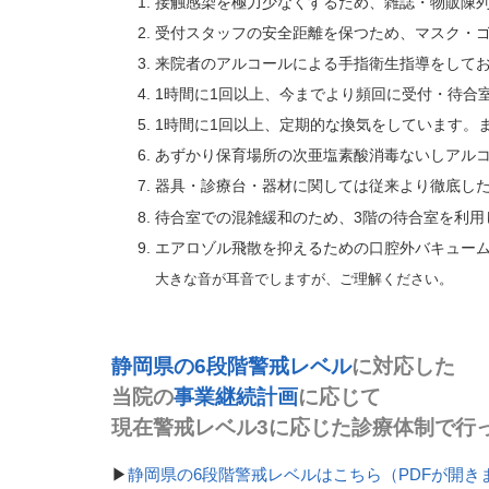
接触感染を極力少なくするため、雑誌・物販陳
受付スタッフの安全距離を保つため、マスク・
来院者のアルコールによる手指衛生指導をして
1
時間に
1
回以上、今までより頻回に受付・待合
1
時間に
1
回以上、定期的な換気をしています。
あずかり保育場所の次亜塩素酸消毒ないしアル
器具・診療台・器材に関しては従来より徹底し
待合室での混雑緩和のため、3階の待合室を利用
エアロゾル飛散を抑えるための口腔外バキュー
大きな音が耳音でしますが、ご理解ください。
静岡県の6段階警戒レベル
に対応した
当院の
事業継続計画
に応じて
現在警戒レベル3に応じた診療体制で行
▶
静岡県の6段階警戒レベルはこちら（PDFが開き