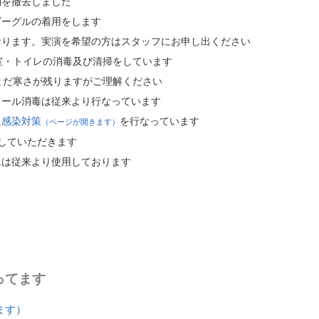
列を撤去しました
ゴーグルの着用をします
おります。実演を希望の方はスタッフにお申し出ください
室・トイレの消毒及び清掃をしています
まだ寒さが残りますがご理解ください
コール消毒は従来より行なっています
た
感染対策
を行なっています
（ページが開きます）
していただきます
ムは従来より使用しております
ってます
ます）