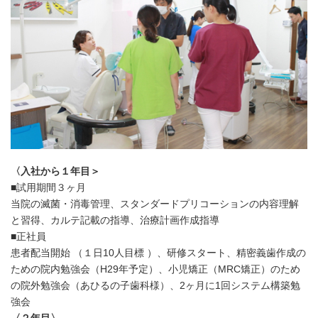
〈入社から１年目＞
■試用期間３ヶ月
当院の滅菌・消毒管理、スタンダードプリコーションの内容理解
と習得、カルテ記載の指導、治療計画作成指導
■正社員
患者配当開始 （１日10人目標 ）、研修スタート、精密義歯作成の
ための院内勉強会（H29年予定）、小児矯正（MRC矯正）のため
の院外勉強会（あひるの子歯科様）、2ヶ月に1回システム構築勉
強会