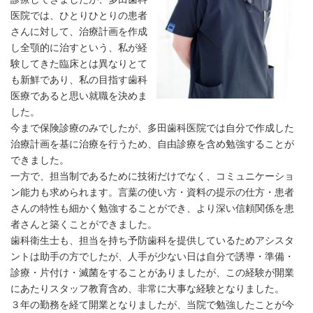
医院では、ひとりひとりの患者
さんに対して、治療計画を作成
し全顎的に治すという、私が経
験してきた臨床とは異なりとて
も新鮮であり、私の目指す歯科
医療であると思い就職を決めま
した。
今まで保険診療のみでしたが、多田歯科医院では自分で作成した
治療計画を基に治療を行うため、自由診療を含め勉強することが
できました。
一方で、担当制であるために技術だけでなく、コミュニケーショ
ン能力も求められます。言葉の使い方・資料の提示の仕方・患者
さんの特性も細かく勉強することができ、より深い信頼関係を患
者さんと築くことができました。
歯科衛生士も、担当を持ち予防歯科を提供しているためアシスタ
ントは助手の方でしたが、人手が少ない日は自分で誘導・準備・
診療・片付け・滅菌をすることがありましたが、この経験が開業
にあたりスタッフ教育含め、非常に大事な経験となりました。
３年の勤務を経て開業となりましたが、当院で勉強したことが今