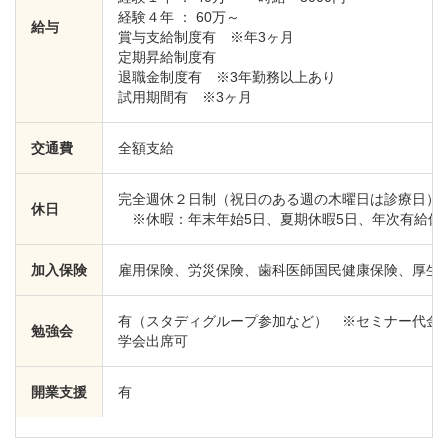
経験４年 ： 60万～
給与
賞与支給制度有 ※年3ヶ月
定期昇給制度有
退職金制度有 ※3年勤務以上あり
試用期間有 ※3ヶ月
交通費
全額支給
完全週休２日制（祝日のある週の木曜日は診療日）
休日
※休暇：年末年始5日、夏期休暇5日、年次有給休暇
加入保険
雇用保険、労災保険、歯科医師国民健康保険、厚生
有（スタディグループ参加など） ※セミナー代金
勉強会
学会出席可
開業支援
有