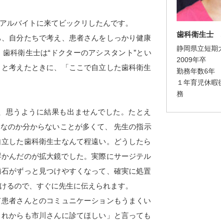
アルバイトに来てビックリしたんです。
歯科衛生士 
ち、自分たちで考え、患者さんをしっかり健康
静岡県立短期
歯科衛生士は“ドクターのアシスタント”とい
2009年卒
 と考えたときに、「ここで自立した歯科衛生
勤務年数6年
１年育児休暇
務
、思うように結果も出ませんでした。たとえ
なのか分からないことが多くて、 先生の指示
自立した歯科衛生士なんて程遠い。どうしたら
浮かんだのが拡大鏡でした。実際にサージテル
歯石がずっと見つけやすくなって、確実に処置
けるので、すぐに先生に伝えられます。
て患者さんとのコミュニケーションもうまくい
これからも市川さんに診てほしい」と言っても